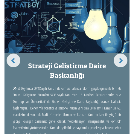
Strateji Geliştirme Daire
Başkanlığı
2006 yılında 5018 Sayılı Kanun ile kamusal alanda reform gerçekleşmesi ile birlikte
Strateji Geliştirme Birimleri 5436 sayılı Kanun’un 15. Maddesi ile vücut bulmuş ve
Dumlupınar Üniversitesi’nde Strateji Geliştirme Daire Başkanlığı olarak faaliyete
başlamıştır. Deneyimli yönetici ve personelimizin yanı sıra 5018 sayılı Kanunun 60.
maddesine dayanarak Mali Hizmetler Uzman ve Uzman Yardımcıları ile güçlü bir
yapıya kavuşan dairemiz; genel olarak “koordinasyon, danışmanlık ve kontrol”
faaliyetlerini yürütmektedir. Kamuda şeffaflık ve saydamlık parolasıyla hareket eden