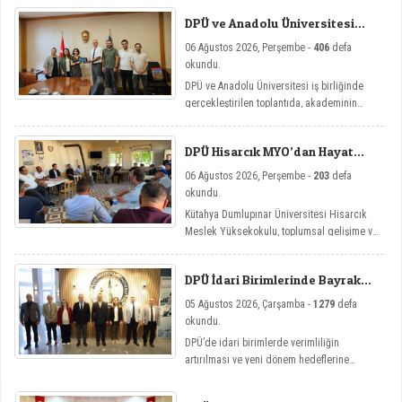
DPÜ ve Anadolu Üniversitesi
Arasında Mikro Yeterlilik
06 Ağustos 2026, Perşembe -
406
defa
Toplantısı
okundu.
DPÜ ve Anadolu Üniversitesi iş birliğinde
gerçekleştirilen toplantıda, akademinin
yenilikçi eğitim modellerine yönelik mikro
yeterlilik çalışmaları ele alındı.
DPÜ Hisarcık MYO’dan Hayat
Üniversitesi Etkinlikleri
06 Ağustos 2026, Perşembe -
203
defa
okundu.
Kütahya Dumlupınar Üniversitesi Hisarcık
Meslek Yüksekokulu, toplumsal gelişime ve
bireysel farkındalığa katkı sağlamayı
amaçlayan Hayat Üniversitesi: Eğitici
DPÜ İdari Birimlerinde Bayrak
Sohbetler etkinlik serisi kapsamında dört
Değişimi
önemli söyleşiye imza attı.
05 Ağustos 2026, Çarşamba -
1279
defa
okundu.
DPÜ’de idari birimlerde verimliliğin
artırılması ve yeni dönem hedeflerine
ulaşılması amacıyla görev değişim törenleri
düzenlendi.