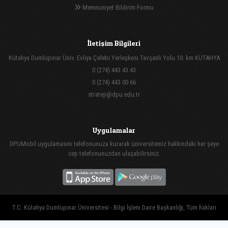
Memnuniyet Bildirim Formu
İletişim Bilgileri
Kütahya Dumlupınar Üniv. Evliya Çelebi Yerleşkesi Tavşanlı Yolu 10. km KÜTAHYA
0 (274) 443 43 43
0 (274) 443 00 66
strateji@dpu.edu.tr
Uygulamalar
DPUMobil uygulamasını telefonunuza kurarak üniversitemiz hakkındaki her şeye
cep telefonunuzdan ulaşabilirsiniz.
T.C. Kütahya Dumlupınar Üniversitesi - Bilgi İşlem Daire Başkanlığı, Tüm hakları