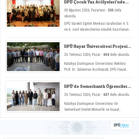
DPÜ Çocuk Yaz Atölyeleri’nde
Dersler Başladı
03 Ağustos 2026, Pazartesi -
535
defa
okundu.
DPÜ Sürekli Eğitim Merkezi tarafından 4. 5.
ve 6. sınıf öğrencilerine yönelik hazırlanan
ve çocukların yaz tatillerini hem eğlenceli
hem de nitelikli gelişim atölyeleriyle
DPÜ Hayat Üniversitesi Projesi
değerlendirmelerini amaçlayan DPÜ Çocuk
Hisarcık’ta
Yaz Atölyeleri programı, düzenlenen açılış
26 Temmuz 2026, Pazar -
654
defa okundu.
töreniyle eğitimlerine başladı.
Kütahya Dumlupınar Üniversitesi Rektörü
Prof. Dr. Süleyman Kızıltoprak, DPÜ Hayat
Üniversitesi projesi kapsamında Hisarcık’ın
Hasanlar köyünde düzenlenen etkinliğe
DPÜ’de Semerkantlı Öğrencilere
katılarak vatandaşlarla buluştu.
Yaz Okulu
26 Temmuz 2026, Pazar -
637
defa okundu.
Kütahya Dumlupınar Üniversitesi ile
Semerkant Devlet Mimarlık ve İnşaat
Mühendisliği Üniversitesi arasında hayata
geçirilen iş birliği kapsamında misafir
öğrenciler yaz okulunda ağırlanıyor.