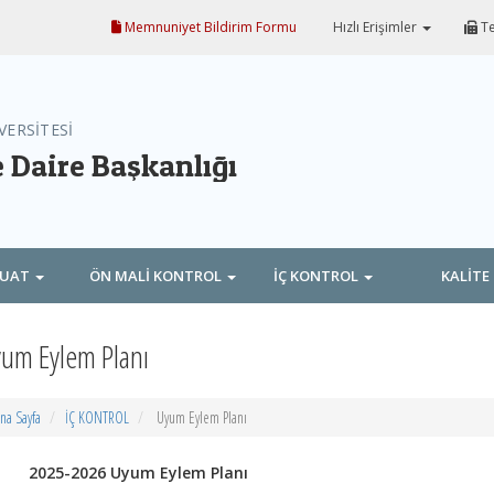
Memnuniyet Bildirim Formu
Hızlı Erişimler
Te
VERSİTESİ
e Daire Başkanlığı
ZUAT
ÖN MALİ KONTROL
İÇ KONTROL
KALİTE
um Eylem Planı
na Sayfa
İÇ KONTROL
Uyum Eylem Planı
2025-2026 Uyum Eylem Planı