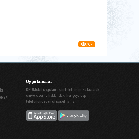
767
Uygulamalar
DPUMobil uygulamasını telefonunuza kurarak
bi
üniversitemiz hakkındaki her şeye cep
TAHYA
telefonunuzdan ulaşabilirsiniz.