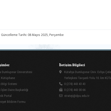
 Güncelleme Tarihi: 08 Mayıs 2025, Perşembe
işimler
İletişim Bilgileri
 Dumlupınar Üniversitesi
Kütahya Dumlupınar Üniv. Evliya Çele
 Kütüphane
Yerleşkesi Tavşanlı Yolu 10. km KÜ
 Bilgi Sistemi
0 (274) 443 43 43
İşleri Daire Başkanlığı
0 (274) 443 00 66
ik Portal
strateji@dpu.edu.tr
yet Bildirim Formu