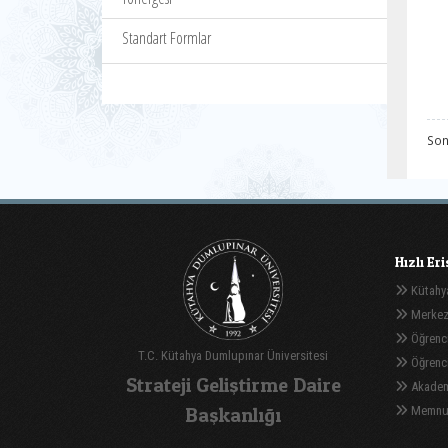
Standart Formlar
Son
Hızlı Er
Kütahya
Merkez
Öğrenci
T.C. Kütahya Dumlupınar Üniversitesi
Öğrenci 
Strateji Geliştirme Daire
Akadem
Başkanlığı
Memnuni