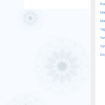
İha
Mal
Mal
Yap
Yur
Yur
Do