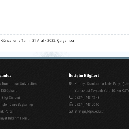
 Güncelleme Tarihi: 31 Aralık 2025, Çarşamba
işimler
İletişim Bilgileri
 Dumlupınar Üniversitesi
Kütahya Dumlupınar Üniv. Evliya Çele
 Kütüphane
Yerleşkesi Tavşanlı Yolu 10. km KÜ
 Bilgi Sistemi
0 (274) 443 43 43
İşleri Daire Başkanlığı
0 (274) 443 00 66
ik Portal
strateji@dpu.edu.tr
yet Bildirim Formu