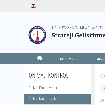
T.C. KÜTAHYA DUMLUPINAR ÜNİ
Strateji Geliştirm
KURUMSAL
MEV
ÖN MALİ KONTROL
Ön
Ön Mali Kontrol Mevzuatı
A
Ön Mali Kontrol Listeleri
30.