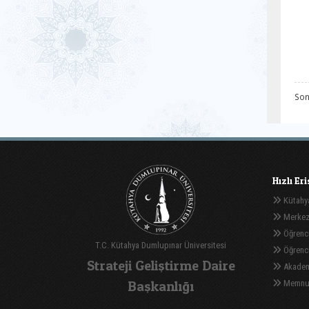
Son
Hızlı Er
Kütahya
Merkez
Öğrenci
T.C. Kütahya Dumlupınar Üniversitesi
Öğrenci 
Strateji Geliştirme Daire
Akadem
Başkanlığı
Memnuni