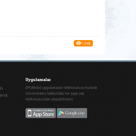
1.048
Uygulamalar
DPUMobil uygulamasını telefonunuza kurarak
bi
üniversitemiz hakkındaki her şeye cep
TAHYA
telefonunuzdan ulaşabilirsiniz.